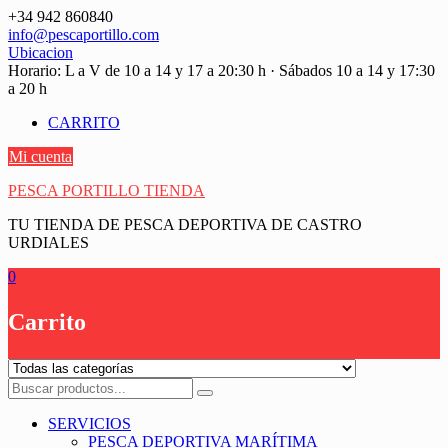
Saltar
+34 942 860840
contenido
info@pescaportillo.com
Ubicacion
Horario: L a V de 10 a 14 y 17 a 20:30 h · Sábados 10 a 14 y 17:30
a 20 h
CARRITO
Mi cuenta
PESCA PORTILLO TIENDA
TU TIENDA DE PESCA DEPORTIVA DE CASTRO
URDIALES
0
Carrito
SERVICIOS
PESCA DEPORTIVA MARÍTIMA