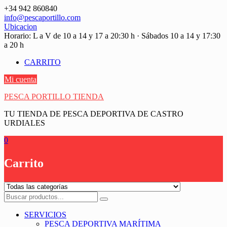
Saltar
+34 942 860840
contenido
info@pescaportillo.com
Ubicacion
Horario: L a V de 10 a 14 y 17 a 20:30 h · Sábados 10 a 14 y 17:30
a 20 h
CARRITO
Mi cuenta
PESCA PORTILLO TIENDA
TU TIENDA DE PESCA DEPORTIVA DE CASTRO
URDIALES
0
Carrito
SERVICIOS
PESCA DEPORTIVA MARÍTIMA