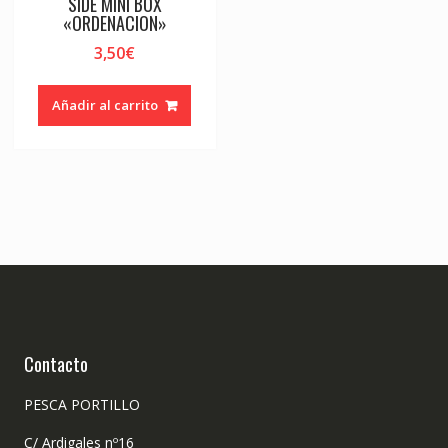
SIDE MINI BOX
«ORDENACION»
3,50
€
Añadir al carrito
Contacto
PESCA PORTILLO
C/ Ardigales nº16