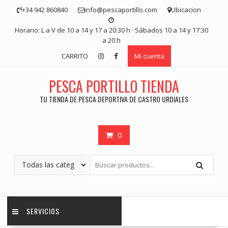
Saltar
+34 942 860840
info@pescaportillo.com
Ubicacion
contenido
Horario: L a V de 10 a 14 y 17 a 20:30 h · Sábados 10 a 14 y 17:30
a 20 h
CARRITO
Mi cuenta
PESCA PORTILLO TIENDA
TU TIENDA DE PESCA DEPORTIVA DE CASTRO URDIALES
0
SERVICIOS