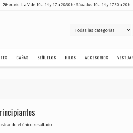
Horario: L a V de 10 a 14 y 17 a 20:30 h · Sábados 10 a 14 y 17:30 a 20 h
ETES
CAÑAS
SEÑUELOS
HILOS
ACCESORIOS
VESTUA
rincipiantes
strando el único resultado