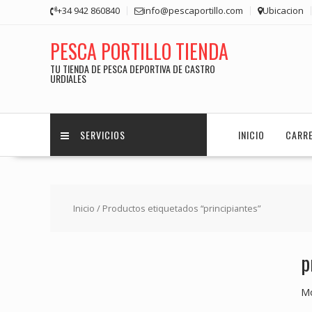
Saltar
+34 942 860840
info@pescaportillo.com
Ubicacion
contenido
PESCA PORTILLO TIENDA
TU TIENDA DE PESCA DEPORTIVA DE CASTRO
URDIALES
SERVICIOS
INICIO
CARR
Inicio
/ Productos etiquetados “principiantes”
p
Mo