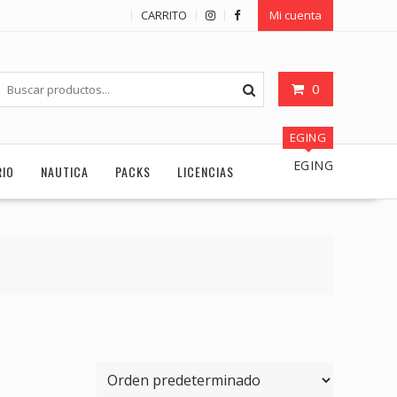
CARRITO
Mi cuenta
0
EGING
EGING
RIO
NAUTICA
PACKS
LICENCIAS