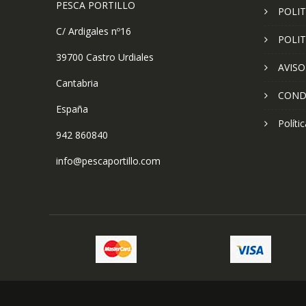
PESCA PORTILLO
POLIT
C/ Ardigales nº16
POLIT
39700 Castro Urdiales
AVISO
Cantabria
COND
España
Políti
942 860840
info@pescaportillo.com