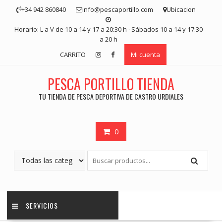
Saltar
+34 942 860840
info@pescaportillo.com
Ubicacion
contenido
Horario: L a V de 10 a 14 y 17 a 20:30 h · Sábados 10 a 14 y 17:30
a 20 h
CARRITO
Mi cuenta
PESCA PORTILLO TIENDA
TU TIENDA DE PESCA DEPORTIVA DE CASTRO URDIALES
0
SERVICIOS