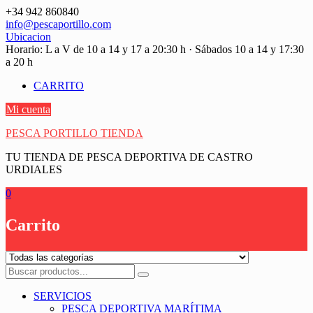
Saltar
+34 942 860840
contenido
info@pescaportillo.com
Ubicacion
Horario: L a V de 10 a 14 y 17 a 20:30 h · Sábados 10 a 14 y 17:30
a 20 h
CARRITO
Mi cuenta
PESCA PORTILLO TIENDA
TU TIENDA DE PESCA DEPORTIVA DE CASTRO
URDIALES
0
Carrito
SERVICIOS
PESCA DEPORTIVA MARÍTIMA