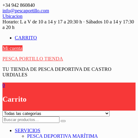
Saltar
+34 942 860840
contenido
info@pescaportillo.com
Ubicacion
Horario: L a V de 10 a 14 y 17 a 20:30 h · Sábados 10 a 14 y 17:30
a 20 h
CARRITO
Mi cuenta
PESCA PORTILLO TIENDA
TU TIENDA DE PESCA DEPORTIVA DE CASTRO
URDIALES
0
Carrito
SERVICIOS
PESCA DEPORTIVA MARÍTIMA