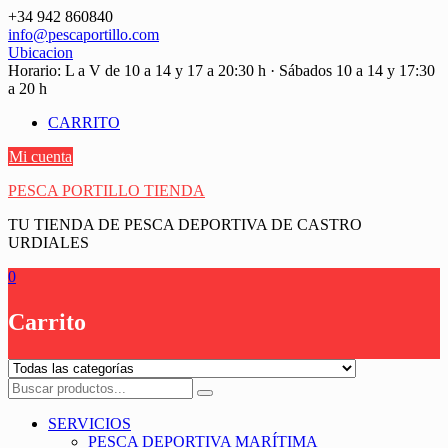
Saltar
+34 942 860840
contenido
info@pescaportillo.com
Ubicacion
Horario: L a V de 10 a 14 y 17 a 20:30 h · Sábados 10 a 14 y 17:30
a 20 h
CARRITO
Mi cuenta
PESCA PORTILLO TIENDA
TU TIENDA DE PESCA DEPORTIVA DE CASTRO
URDIALES
0
Carrito
SERVICIOS
PESCA DEPORTIVA MARÍTIMA