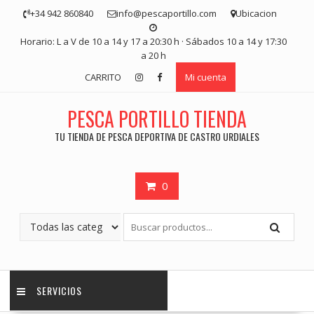
Saltar
+34 942 860840
info@pescaportillo.com
Ubicacion
contenido
Horario: L a V de 10 a 14 y 17 a 20:30 h · Sábados 10 a 14 y 17:30
a 20 h
CARRITO
Mi cuenta
PESCA PORTILLO TIENDA
TU TIENDA DE PESCA DEPORTIVA DE CASTRO URDIALES
0
SERVICIOS