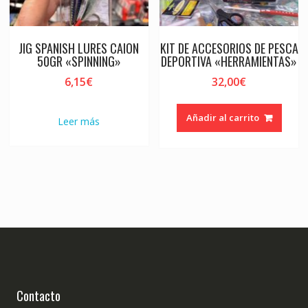
JIG SPANISH LURES CAION
KIT DE ACCESORIOS DE PESCA
50GR «SPINNING»
DEPORTIVA «HERRAMIENTAS»
6,15
€
32,00
€
Añadir al carrito
Leer más
Contacto