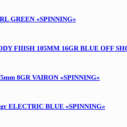
EARL GREEN «SPINNING»
Y FIIISH 105MM 16GR BLUE OFF SH
105mm 8GR VAIRON «SPINNING»
6gr ELECTRIC BLUE «SPINNING»