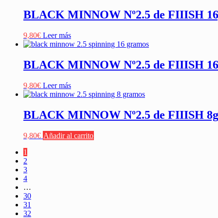
BLACK MINNOW Nº2.5 de FIIISH 
9,80
€
Leer más
BLACK MINNOW Nº2.5 de FIIISH 
9,80
€
Leer más
BLACK MINNOW Nº2.5 de FIIISH 8
9,80
€
Añadir al carrito
1
2
3
4
…
30
31
32