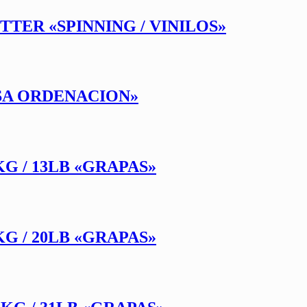
OTTER «SPINNING / VINILOS»
LSA ORDENACION»
KG / 13LB «GRAPAS»
KG / 20LB «GRAPAS»