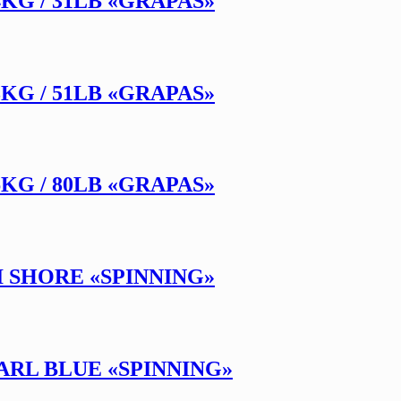
4KG / 31LB «GRAPAS»
3KG / 51LB «GRAPAS»
6KG / 80LB «GRAPAS»
I SHORE «SPINNING»
EARL BLUE «SPINNING»