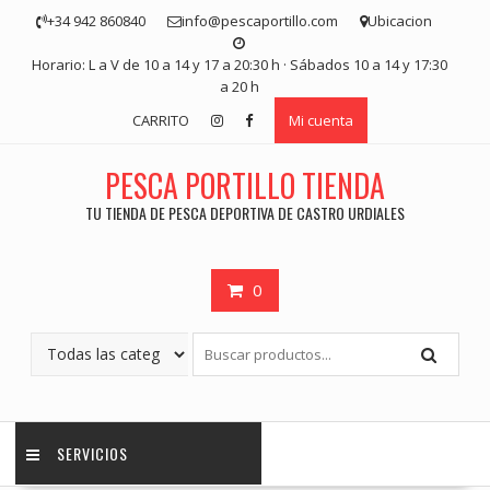
Saltar
+34 942 860840
info@pescaportillo.com
Ubicacion
contenido
Horario: L a V de 10 a 14 y 17 a 20:30 h · Sábados 10 a 14 y 17:30
a 20 h
CARRITO
Mi cuenta
PESCA PORTILLO TIENDA
TU TIENDA DE PESCA DEPORTIVA DE CASTRO URDIALES
0
SERVICIOS