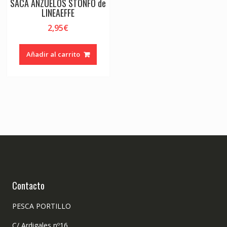
SACA ANZUELOS STONFO de
LINEAEFFE
2,95
€
Añadir al carrito
Contacto
PESCA PORTILLO
C/ Ardigales nº16