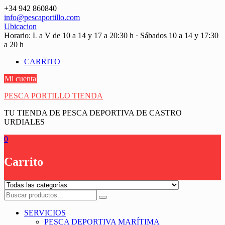
Saltar
+34 942 860840
contenido
info@pescaportillo.com
Ubicacion
Horario: L a V de 10 a 14 y 17 a 20:30 h · Sábados 10 a 14 y 17:30
a 20 h
CARRITO
Mi cuenta
PESCA PORTILLO TIENDA
TU TIENDA DE PESCA DEPORTIVA DE CASTRO
URDIALES
0
Carrito
SERVICIOS
PESCA DEPORTIVA MARÍTIMA