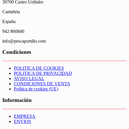
elegir
39700 Castro Urdiales
en
Cantabria
la
página
España
de
producto
942 860840
info@pescaportillo.com
Condiciones
POLITICA DE COOKIES
POLITICA DE PRIVACIDAD
AVISO LEGAL
CONDICIONES DE VENTA
Política de cookies (UE)
Información
EMPRESA
ENVIOS