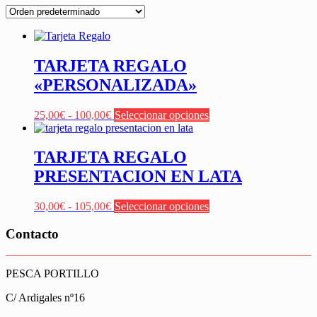
TARJETA REGALO
«PERSONALIZADA»
Rango
Este
25,00
€
-
100,00
€
Seleccionar opciones
de
producto
precios:
tiene
desde
múltiples
TARJETA REGALO
25,00€
variantes.
PRESENTACION EN LATA
hasta
Las
100,00€
opciones
se
Rango
Este
30,00
€
-
105,00
€
Seleccionar opciones
pueden
de
producto
elegir
precios:
tiene
Contacto
en
desde
múltiples
la
30,00€
variantes.
página
hasta
Las
PESCA PORTILLO
de
105,00€
opciones
producto
se
C/ Ardigales nº16
pueden