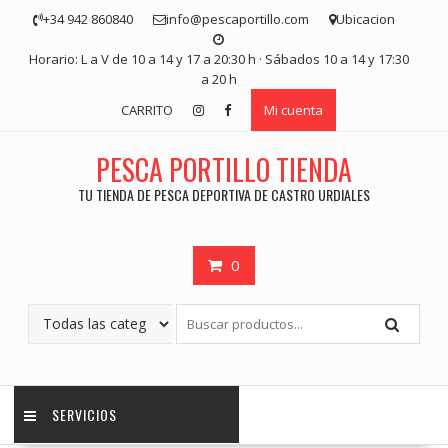
Saltar
+34 942 860840
info@pescaportillo.com
Ubicacion
contenido
Horario: L a V de 10 a 14 y 17 a 20:30 h · Sábados 10 a 14 y 17:30
a 20 h
CARRITO
Mi cuenta
PESCA PORTILLO TIENDA
TU TIENDA DE PESCA DEPORTIVA DE CASTRO URDIALES
0
SERVICIOS