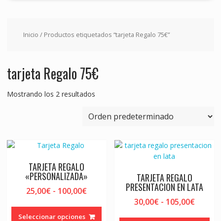
Inicio
/ Productos etiquetados “tarjeta Regalo 75€”
tarjeta Regalo 75€
Mostrando los 2 resultados
TARJETA REGALO
«PERSONALIZADA»
TARJETA REGALO
PRESENTACION EN LATA
Rango
25,00
€
-
100,00
€
de
Rango
30,00
€
-
105,00
€
Este
precios:
de
producto
Est
Seleccionar opciones