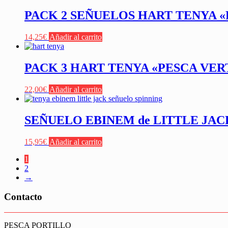
PACK 2 SEÑUELOS HART TENYA «
14,25
€
Añadir al carrito
PACK 3 HART TENYA «PESCA VERT
22,00
€
Añadir al carrito
SEÑUELO EBINEM de LITTLE JACK
15,95
€
Añadir al carrito
1
2
→
Contacto
PESCA PORTILLO