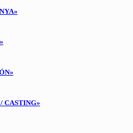
ENYA»
»
IÓN»
/ CASTING»