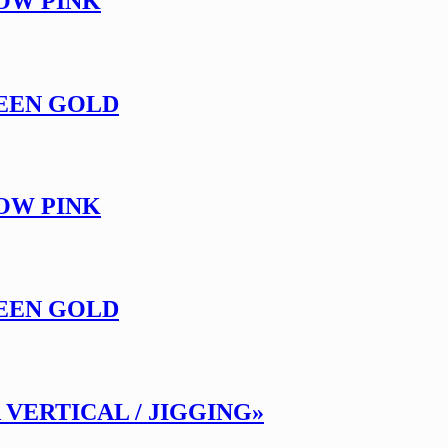
OW PINK
REEN GOLD
OW PINK
REEN GOLD
 VERTICAL / JIGGING»