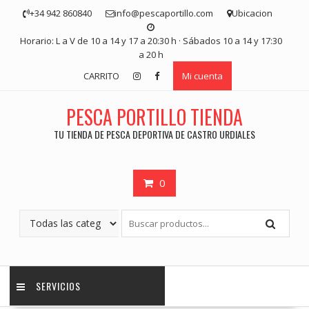
Saltar
+34 942 860840
info@pescaportillo.com
Ubicacion
contenido
Horario: L a V de 10 a 14 y 17 a 20:30 h · Sábados 10 a 14 y 17:30
a 20 h
CARRITO
Mi cuenta
PESCA PORTILLO TIENDA
TU TIENDA DE PESCA DEPORTIVA DE CASTRO URDIALES
0
SERVICIOS