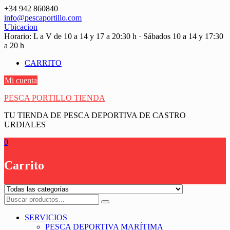
Saltar
+34 942 860840
contenido
info@pescaportillo.com
Ubicacion
Horario: L a V de 10 a 14 y 17 a 20:30 h · Sábados 10 a 14 y 17:30
a 20 h
CARRITO
Mi cuenta
PESCA PORTILLO TIENDA
TU TIENDA DE PESCA DEPORTIVA DE CASTRO
URDIALES
0
Carrito
SERVICIOS
PESCA DEPORTIVA MARÍTIMA