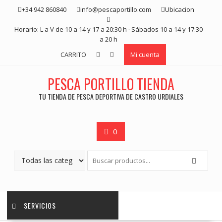
Saltar
+34 942 860840
info@pescaportillo.com
Ubicacion
contenido
Horario: L a V de 10 a 14 y 17 a 20:30 h · Sábados 10 a 14 y 17:30
a 20 h
CARRITO
Mi cuenta
PESCA PORTILLO TIENDA
TU TIENDA DE PESCA DEPORTIVA DE CASTRO URDIALES
0
SERVICIOS