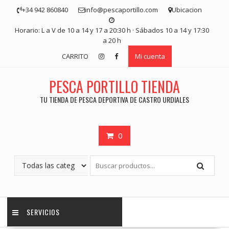
Saltar
+34 942 860840
info@pescaportillo.com
Ubicacion
contenido
Horario: L a V de 10 a 14 y 17 a 20:30 h · Sábados 10 a 14 y 17:30
a 20 h
CARRITO
Mi cuenta
PESCA PORTILLO TIENDA
TU TIENDA DE PESCA DEPORTIVA DE CASTRO URDIALES
0
SERVICIOS