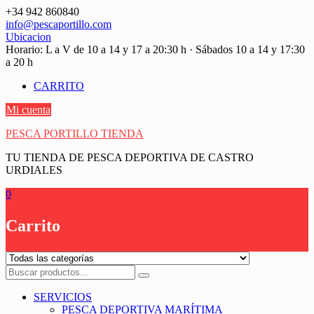
Saltar
+34 942 860840
contenido
info@pescaportillo.com
Ubicacion
Horario: L a V de 10 a 14 y 17 a 20:30 h · Sábados 10 a 14 y 17:30
a 20 h
CARRITO
Mi cuenta
PESCA PORTILLO TIENDA
TU TIENDA DE PESCA DEPORTIVA DE CASTRO
URDIALES
0
Carrito
SERVICIOS
PESCA DEPORTIVA MARÍTIMA