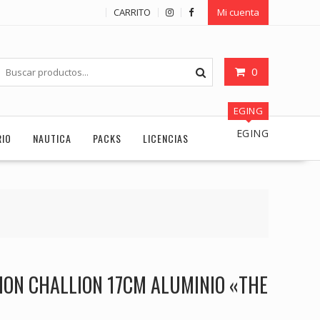
CARRITO
Mi cuenta
0
EGING
EGING
RIO
NAUTICA
PACKS
LICENCIAS
ION CHALLION 17CM ALUMINIO «THE