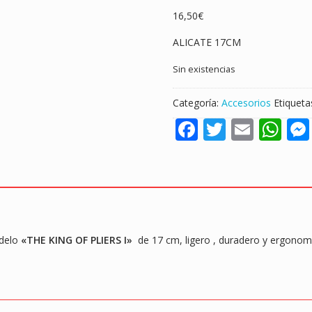
16,50
€
ALICATE 17CM
Sin existencias
Categoría:
Accesorios
Etiqueta
F
T
E
W
ac
w
m
h
e
itt
ai
at
b
er
l
s
o
A
o
p
delo
«THE KING OF PLIERS I»
de 17 cm, ligero , duradero y ergonomi
k
p