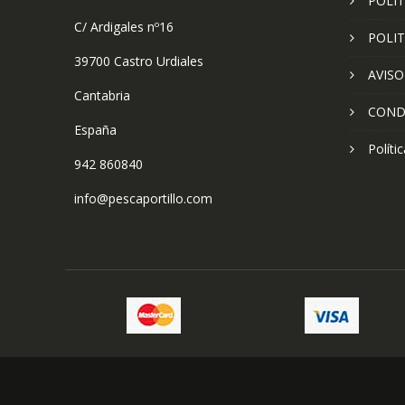
POLIT
C/ Ardigales nº16
POLIT
39700 Castro Urdiales
AVISO
Cantabria
COND
España
Políti
942 860840
info@pescaportillo.com