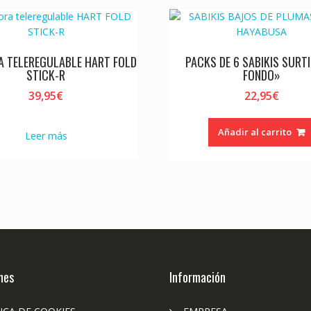
A TELEREGULABLE HART FOLD
PACKS DE 6 SABIKIS SURT
STICK-R
FONDO»
39,95
€
22,95
€
Añadir al carrito
Leer más
nes
Información