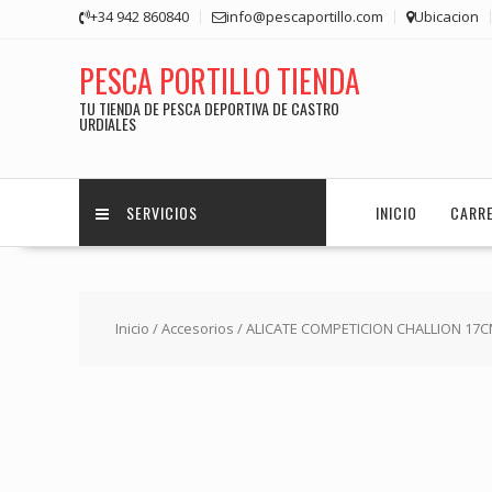
Saltar
+34 942 860840
info@pescaportillo.com
Ubicacion
contenido
PESCA PORTILLO TIENDA
TU TIENDA DE PESCA DEPORTIVA DE CASTRO
URDIALES
SERVICIOS
INICIO
CARR
Inicio
/
Accesorios
/ ALICATE COMPETICION CHALLION 17CM