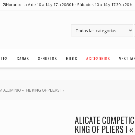
Horario: L a V de 10 a 14 y 17 a 20:30 h · Sábados 10 a 14 y 17:30 a 20 h
ETES
CAÑAS
SEÑUELOS
HILOS
ACCESORIOS
VESTUA
 ALUMINIO «THE KING OF PLIERS I «
ALICATE COMPETIC
KING OF PLIERS I «