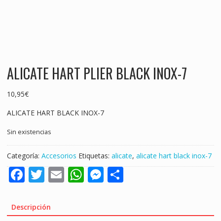
ALICATE HART PLIER BLACK INOX-7
10,95
€
ALICATE HART BLACK INOX-7
Sin existencias
Categoría:
Accesorios
Etiquetas:
alicate
,
alicate hart black inox-7
F
T
E
W
M
S
ac
w
m
h
e
h
e
itt
ai
at
ss
ar
Descripción