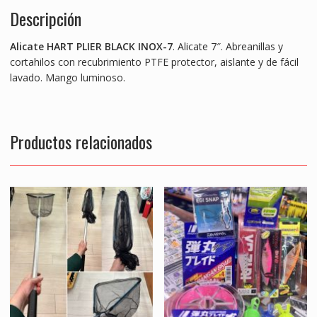
b
er
l
s
e
e
Descripción
o
A
n
o
p
g
Alicate HART PLIER BLACK INOX-7
. Alicate 7″. Abreanillas y
k
p
er
cortahilos con recubrimiento PTFE protector, aislante y de fácil
lavado. Mango luminoso.
Productos relacionados