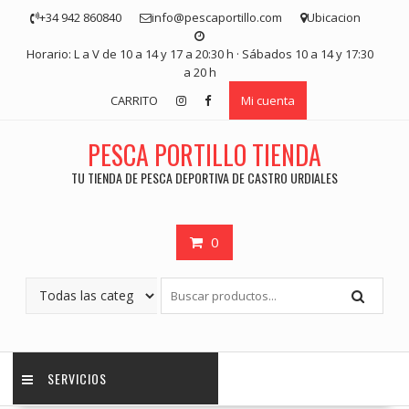
Saltar
+34 942 860840
info@pescaportillo.com
Ubicacion
contenido
Horario: L a V de 10 a 14 y 17 a 20:30 h · Sábados 10 a 14 y 17:30
a 20 h
CARRITO
Mi cuenta
PESCA PORTILLO TIENDA
TU TIENDA DE PESCA DEPORTIVA DE CASTRO URDIALES
0
SERVICIOS