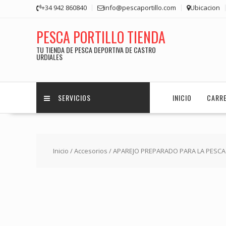
Saltar
+34 942 860840
info@pescaportillo.com
Ubicacion
contenido
PESCA PORTILLO TIENDA
TU TIENDA DE PESCA DEPORTIVA DE CASTRO
URDIALES
SERVICIOS
INICIO
CARR
Inicio
/
Accesorios
/ APAREJO PREPARADO PARA LA PESC