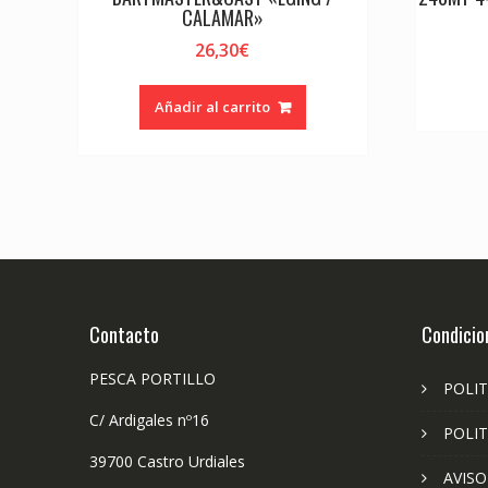
CALAMAR»
26,30
€
Añadir al carrito
Contacto
Condicio
PESCA PORTILLO
POLIT
C/ Ardigales nº16
POLIT
39700 Castro Urdiales
AVISO