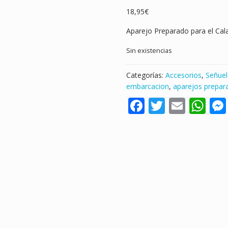
18,95
€
Aparejo Preparado para el Ca
Sin existencias
Categorías:
Accesorios
,
Señue
embarcacion
,
aparejos prepar
F
T
E
W
ac
w
m
h
e
itt
ai
at
b
er
l
s
o
A
o
p
k
p