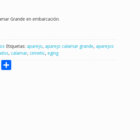
lamar Grande en embarcación.
los
Etiquetas:
aparejo
,
aparejo calamar grande
,
aparejos
ados
,
calamar
,
cinnetic
,
eging
M
S
e
h
ss
ar
e
e
n
g
er