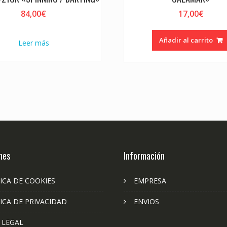
84,00
€
17,00
€
Añadir al carrito
Leer más
nes
Información
ICA DE COOKIES
EMPRESA
ICA DE PRIVACIDAD
ENVIOS
 LEGAL