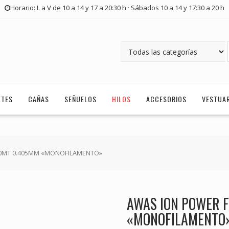
Horario: L a V de 10 a 14 y 17 a 20:30 h · Sábados 10 a 14 y 17:30 a 20 h
ETES
CAÑAS
SEÑUELOS
HILOS
ACCESORIOS
VESTUA
50MT 0.405MM «MONOFILAMENTO»
AWAS ION POWER 
«MONOFILAMENTO