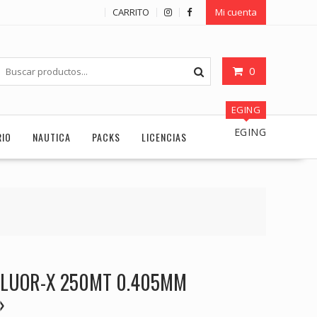
CARRITO
Mi cuenta
0
EGING
EGING
RIO
NAUTICA
PACKS
LICENCIAS
FLUOR-X 250MT 0.405MM
»