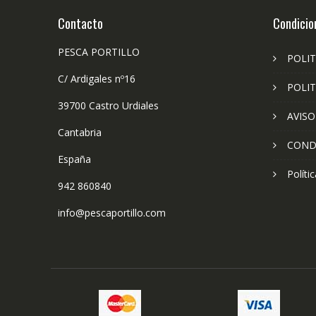
Contacto
Condicio
PESCA PORTILLO
POLIT
C/ Ardigales nº16
POLIT
39700 Castro Urdiales
AVISO
Cantabria
COND
España
Políti
942 860840
info@pescaportillo.com