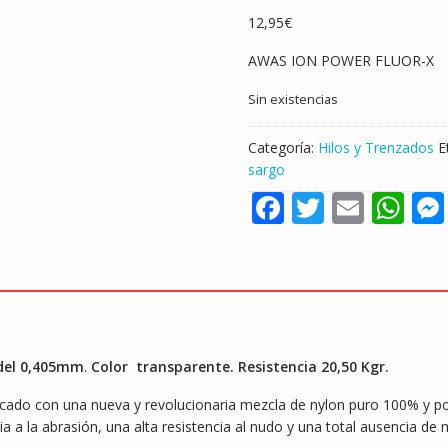
12,95
€
AWAS ION POWER FLUOR-X
Sin existencias
Categoría:
Hilos y Trenzados
E
sargo
F
T
E
W
ac
w
m
h
e
itt
ai
at
b
er
l
s
o
A
o
p
del 0,405mm
.
Color transparente. Resistencia 20,50 Kgr.
k
p
cado con una nueva y revolucionaria mezcla de nylon puro 100% y polí
 a la abrasión, una alta resistencia al nudo y una total ausencia de