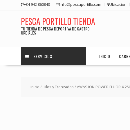
Saltar
+34 942 860840
info@pescaportillo.com
Ubicacion
contenido
PESCA PORTILLO TIENDA
TU TIENDA DE PESCA DEPORTIVA DE CASTRO
URDIALES
SERVICIOS
INICIO
CARR
Inicio
/
Hilos y Trenzados
/ AWAS ION POWER FLUOR-X 2