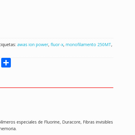
tiquetas:
awas ion power
,
fluor-x
,
monofilamento 250MT
,
M
S
e
h
ss
ar
e
e
n
g
er
meros especiales de Fluorine, Duracore, Fibras invisibles
 memoria.