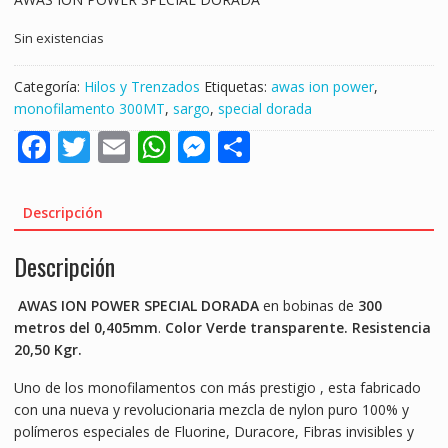
Sin existencias
Categoría:
Hilos y Trenzados
Etiquetas:
awas ion power
,
monofilamento 300MT
,
sargo
,
special dorada
F
T
E
W
M
S
ac
w
m
h
e
h
e
itt
ai
at
ss
ar
Descripción
b
er
l
s
e
e
Descripción
o
A
n
o
p
g
AWAS ION POWER SPECIAL DORADA
en bobinas de
300
k
p
er
metros del 0,405mm
.
Color Verde transparente. Resistencia
20,50 Kgr.
Uno de los monofilamentos con más prestigio , esta fabricado
con una nueva y revolucionaria mezcla de nylon puro 100% y
polímeros especiales de Fluorine, Duracore, Fibras invisibles y