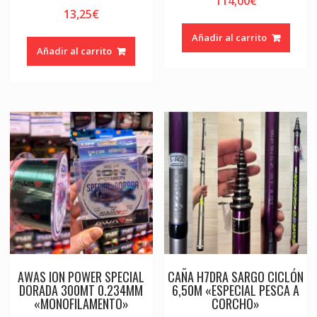
114,00
€
13,25
€
Añadir al carrito
Añadir al carrito
AWAS ION POWER SPECIAL
CAÑA H7DRA SARGO CICLÓN
DORADA 300MT 0.234MM
6,50M «ESPECIAL PESCA A
«MONOFILAMENTO»
CORCHO»