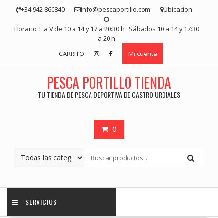
Saltar
+34 942 860840
info@pescaportillo.com
Ubicacion
contenido
Horario: L a V de 10 a 14 y 17 a 20:30 h · Sábados 10 a 14 y 17:30
a 20 h
CARRITO
Mi cuenta
PESCA PORTILLO TIENDA
TU TIENDA DE PESCA DEPORTIVA DE CASTRO URDIALES
0
SERVICIOS