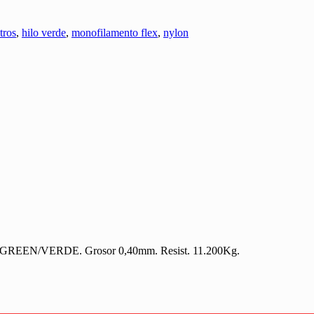
tros
,
hilo verde
,
monofilamento flex
,
nylon
or GREEN/VERDE. Grosor 0,40mm. Resist. 11.200Kg.