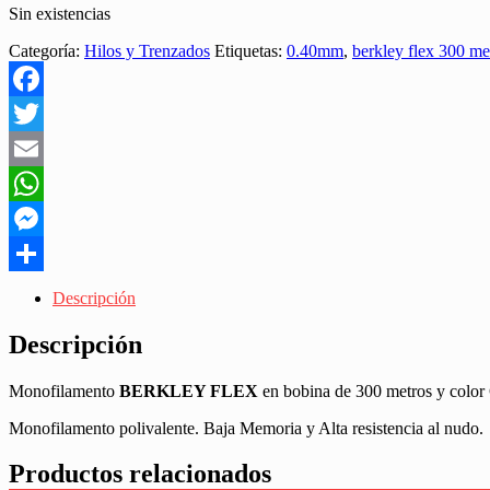
Sin existencias
Categoría:
Hilos y Trenzados
Etiquetas:
0.40mm
,
berkley flex 300 me
Facebook
Twitter
Email
WhatsApp
Messenger
Share
Descripción
Descripción
Monofilamento
BERKLEY FLEX
en bobina de 300 metros y col
Monofilamento polivalente. Baja Memoria y Alta resistencia al nudo.
Productos relacionados