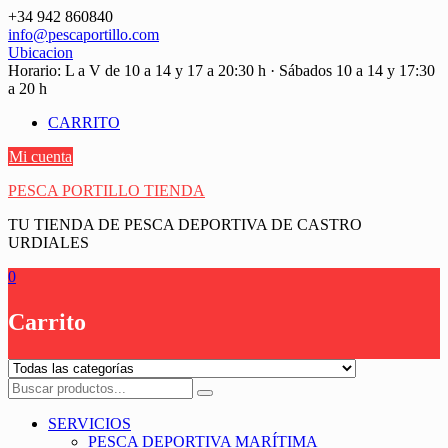
Saltar
+34 942 860840
contenido
info@pescaportillo.com
Ubicacion
Horario: L a V de 10 a 14 y 17 a 20:30 h · Sábados 10 a 14 y 17:30
a 20 h
CARRITO
Mi cuenta
PESCA PORTILLO TIENDA
TU TIENDA DE PESCA DEPORTIVA DE CASTRO
URDIALES
0
Carrito
SERVICIOS
PESCA DEPORTIVA MARÍTIMA