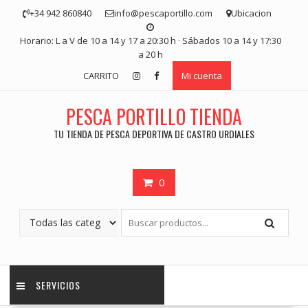
Saltar
+34 942 860840
info@pescaportillo.com
Ubicacion
contenido
Horario: L a V de 10 a 14 y 17 a 20:30 h · Sábados 10 a 14 y 17:30
a 20 h
CARRITO
Mi cuenta
PESCA PORTILLO TIENDA
TU TIENDA DE PESCA DEPORTIVA DE CASTRO URDIALES
0
SERVICIOS