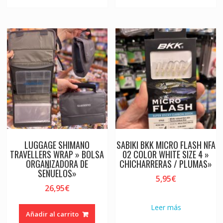
LUGGAGE SHIMANO
SABIKI BKK MICRO FLASH NFA
TRAVELLERS WRAP » BOLSA
02 COLOR WHITE SIZE 4 »
ORGANIZADORA DE
CHICHARRERAS / PLUMAS»
SEÑUELOS»
5,95
€
26,95
€
Leer más
Añadir al carrito