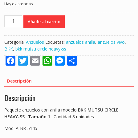
Hay existencias
BKK
Añadir al carrito
MUTSU
CIRCLE
HEAVY-
Categoría:
Anzuelos
Etiquetas:
anzuelos anilla
,
anzuelos vivo
,
SS
BKK
,
bkk mutsu circle heavy-ss
TALLA
F
T
E
W
M
S
1
A-
ac
w
m
h
e
h
BR-
e
itt
ai
at
ss
ar
5145
Descripción
"ANZUELOS
b
er
l
s
e
e
ANILLA"
Descripción
o
A
n
cantidad
o
p
g
Paquete anzuelos con anilla modelo
BKK MUTSU CIRCLE
k
p
er
HEAVY-SS
.
Tamaño 1
. Cantidad 8 unidades.
Mod. A-BR-5145