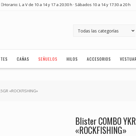
Horario: L a V de 10 a 14 y 17 a 20:30 h · Sábados 10 a 14 y 17:30 a 20 h
ETES
CAÑAS
SEÑUELOS
HILOS
ACCESORIOS
VESTUA
2.5GR «ROCKFISHING»
Blister COMBO YK
«ROCKFISHING»