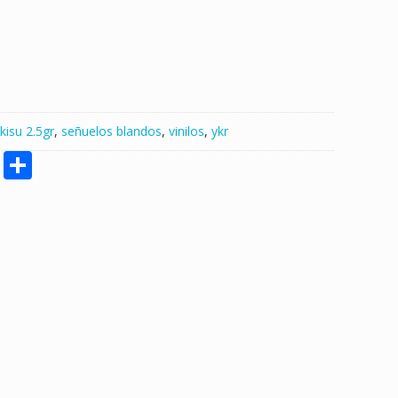
kisu 2.5gr
,
señuelos blandos
,
vinilos
,
ykr
M
S
e
h
ss
ar
e
e
n
g
er