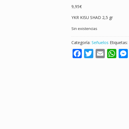
9,95
€
YKR KISU SHAD 2,5 gr
Sin existencias
Categoría:
Señuelos
Etiquetas:
F
T
E
W
ac
w
m
h
e
itt
ai
at
b
er
l
s
o
A
o
p
k
p