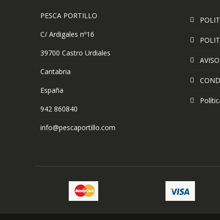
PESCA PORTILLO
POLIT
C/ Ardigales nº16
POLIT
39700 Castro Urdiales
AVISO
Cantabria
COND
España
Políti
942 860840
info@pescaportillo.com