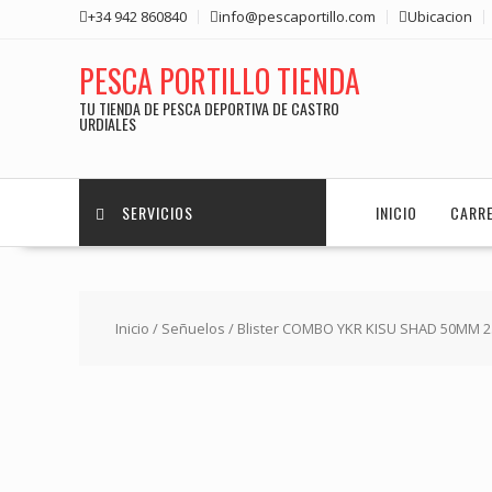
Saltar
+34 942 860840
info@pescaportillo.com
Ubicacion
contenido
PESCA PORTILLO TIENDA
TU TIENDA DE PESCA DEPORTIVA DE CASTRO
URDIALES
SERVICIOS
INICIO
CARR
Inicio
/
Señuelos
/ Blister COMBO YKR KISU SHAD 50MM 