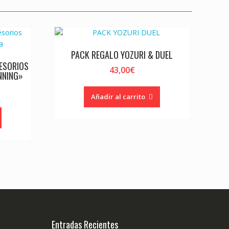
PACK REGALO YOZURI & DUEL
CESORIOS
43,00
€
NNING»
Añadir al carrito
Entradas Recientes