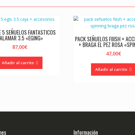
E 5 SEÑUELOS FANTASTICOS
ALAMAR 3.5 «EGING»
PACK SEÑUELOS FIIISH + AC
+ BRAGA EL PEZ ROSA «SPI
87,00
€
47,00
€
Añadir al carrito
Añadir al carrito
nes
Información