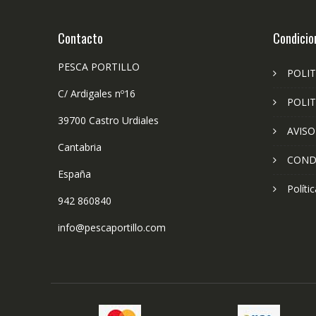
Contacto
Condicio
PESCA PORTILLO
POLIT
C/ Ardigales nº16
POLIT
39700 Castro Urdiales
AVISO
Cantabria
COND
España
Políti
942 860840
info@pescaportillo.com