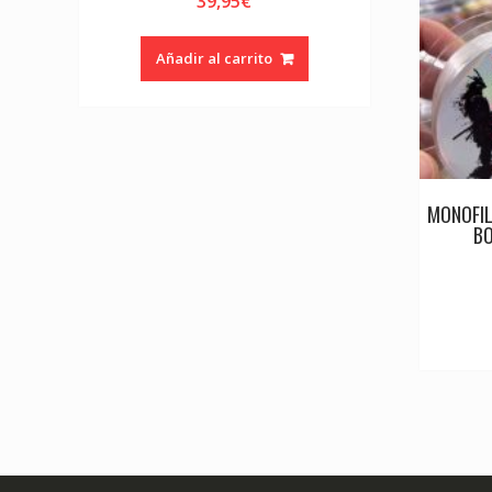
39,95
€
Añadir al carrito
MONOFIL
B