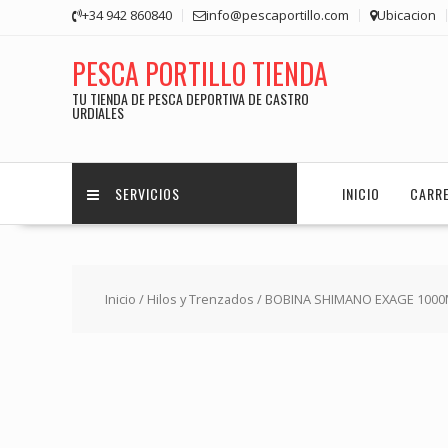
Saltar
+34 942 860840
info@pescaportillo.com
Ubicacion
contenido
PESCA PORTILLO TIENDA
TU TIENDA DE PESCA DEPORTIVA DE CASTRO
URDIALES
SERVICIOS
INICIO
CARR
Inicio
/
Hilos y Trenzados
/ BOBINA SHIMANO EXAGE 100