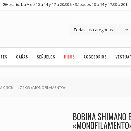
Horario: L a V de 10 a 14 y 17 a 20:30 h · Sábados 10 a 14 y 17:30 a 20 h
ETES
CAÑAS
SEÑUELOS
HILOS
ACCESORIOS
VESTUA
0M 0,305mm 7.5KG «MONOFILAMENTO»
BOBINA SHIMANO 
«MONOFILAMENTO