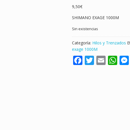
9,50
€
SHIMANO EXAGE 1000M
Sin existencias
Categoría:
Hilos y Trenzados
E
exage 1000M
F
T
E
W
ac
w
m
h
e
itt
ai
at
b
er
l
s
o
A
o
p
k
p