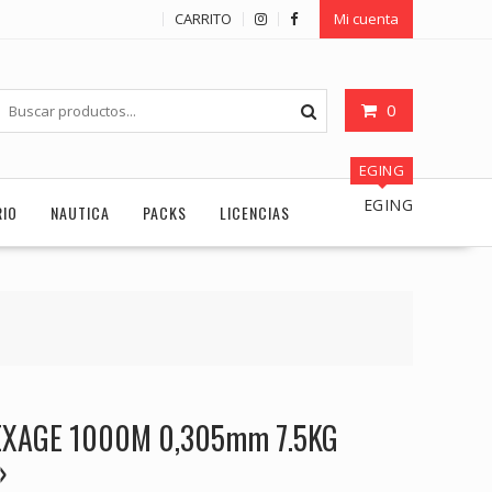
CARRITO
Mi cuenta
0
EGING
EGING
RIO
NAUTICA
PACKS
LICENCIAS
EXAGE 1000M 0,305mm 7.5KG
»