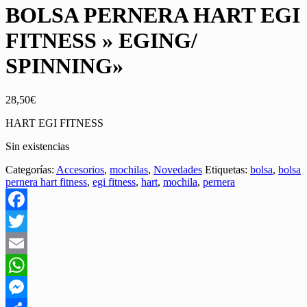
BOLSA PERNERA HART EGI
FITNESS » EGING/
SPINNING»
28,50
€
HART EGI FITNESS
Sin existencias
Categorías:
Accesorios
,
mochilas
,
Novedades
Etiquetas:
bolsa
,
bolsa
pernera hart fitness
,
egi fitness
,
hart
,
mochila
,
pernera
Facebook
Twitter
Email
WhatsApp