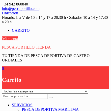
Saltar
+34 942 860840
contenido
info@pescaportillo.com
Ubicacion
Horario: L a V de 10 a 14 y 17 a 20:30 h · Sábados 10 a 14 y 17:30
a 20 h
CARRITO
Mi cuenta
PESCA PORTILLO TIENDA
TU TIENDA DE PESCA DEPORTIVA DE CASTRO
URDIALES
0
Carrito
SERVICIOS
PESCA DEPORTIVA MARÍTIMA