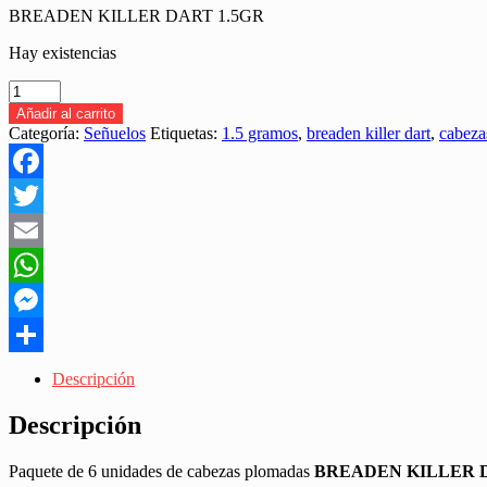
BREADEN KILLER DART 1.5GR
Hay existencias
BREADEN
KILLER
Añadir al carrito
DART
Categoría:
Señuelos
Etiquetas:
1.5 gramos
,
breaden killer dart
,
cabeza
1.5GR
CABEZA
PLOMADA
Facebook
"PAQUETE
6PC"
Twitter
cantidad
Email
WhatsApp
Messenger
Share
Descripción
Descripción
Paquete de 6 unidades de cabezas plomadas
BREADEN KILLER