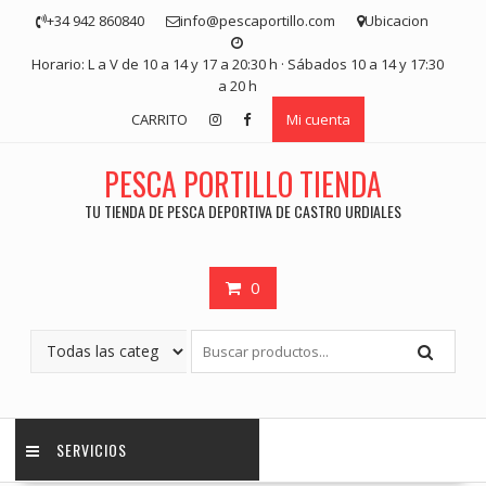
Saltar
+34 942 860840
info@pescaportillo.com
Ubicacion
contenido
Horario: L a V de 10 a 14 y 17 a 20:30 h · Sábados 10 a 14 y 17:30
a 20 h
CARRITO
Mi cuenta
PESCA PORTILLO TIENDA
TU TIENDA DE PESCA DEPORTIVA DE CASTRO URDIALES
0
SERVICIOS