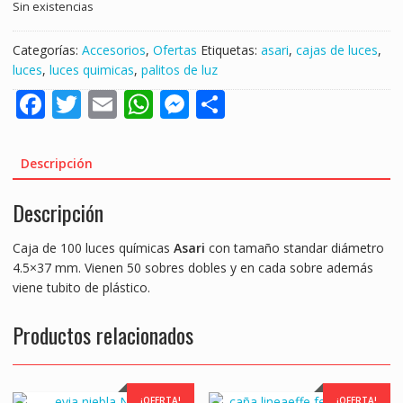
Sin existencias
Categorías:
Accesorios
,
Ofertas
Etiquetas:
asari
,
cajas de luces
,
luces
,
luces quimicas
,
palitos de luz
F
T
E
W
M
S
ac
w
m
h
e
h
e
itt
ai
at
ss
ar
Descripción
b
er
l
s
e
e
Descripción
o
A
n
o
p
g
Caja de 100 luces químicas
Asari
con tamaño standar diámetro
k
p
er
4.5×37 mm. Vienen 50 sobres dobles y en cada sobre además
viene tubito de plástico.
Productos relacionados
¡OFERTA!
¡OFERTA!