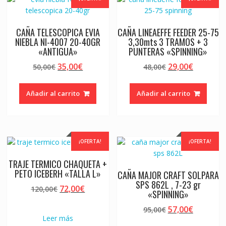
CAÑA TELESCOPICA EVIA
CAÑA LINEAEFFE FEEDER 25-75
NIEBLA NI-4007 20-40GR
3,30mts 3 TRAMOS + 3
«ANTIGUA»
PUNTERAS «SPINNING»
El
El
El
El
35,00
€
29,00
€
50,00
€
48,00
€
precio
precio
precio
precio
original
actual
original
actual
Añadir al carrito
Añadir al carrito
era:
es:
era:
es:
50,00€.
35,00€.
48,00€.
29,00€.
¡OFERTA!
¡OFERTA!
TRAJE TERMICO CHAQUETA +
PETO ICEBERH «TALLA L»
CAÑA MAJOR CRAFT SOLPARA
SPS 862L , 7-23 gr
El
El
72,00
€
120,00
€
«SPINNING»
precio
precio
El
El
57,00
€
original
actual
95,00
€
Leer más
precio
precio
era:
es: