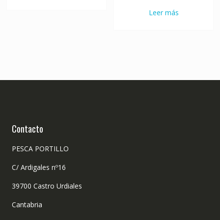
original
actual
120,00€.
72,00€.
Leer más
era:
es:
95,00€.
57,00€.
Contacto
PESCA PORTILLO
C/ Ardigales nº16
39700 Castro Urdiales
Cantabria