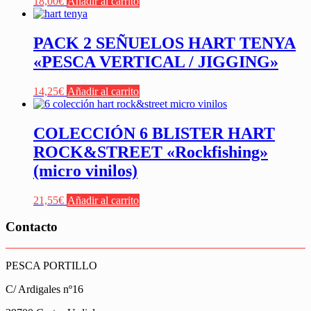
18,00
€
Añadir al carrito
PACK 2 SEÑUELOS HART TENYA
«PESCA VERTICAL / JIGGING»
14,25
€
Añadir al carrito
COLECCIÓN 6 BLISTER HART
ROCK&STREET «Rockfishing»
(micro vinilos)
21,55
€
Añadir al carrito
Contacto
PESCA PORTILLO
C/ Ardigales nº16