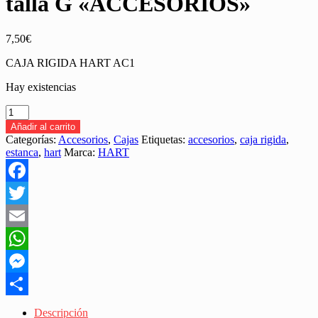
talla G «ACCESORIOS»
7,50
€
CAJA RIGIDA HART AC1
Hay existencias
CAJA
ESTACA
Añadir al carrito
HART
Categorías:
Accesorios
,
Cajas
Etiquetas:
accesorios
,
caja rigida
,
AC1
estanca
,
hart
Marca:
HART
talla
G
"ACCESORIOS"
Facebook
cantidad
Twitter
Email
WhatsApp
Messenger
Share
Descripción