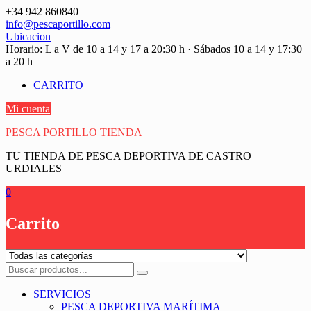
Saltar
+34 942 860840
contenido
info@pescaportillo.com
Ubicacion
Horario: L a V de 10 a 14 y 17 a 20:30 h · Sábados 10 a 14 y 17:30
a 20 h
CARRITO
Mi cuenta
PESCA PORTILLO TIENDA
TU TIENDA DE PESCA DEPORTIVA DE CASTRO
URDIALES
0
Carrito
SERVICIOS
PESCA DEPORTIVA MARÍTIMA