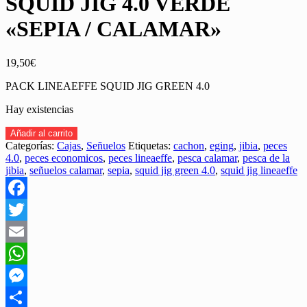
SQUID JIG 4.0 VERDE
«SEPIA / CALAMAR»
19,50
€
PACK LINEAEFFE SQUID JIG GREEN 4.0
Hay existencias
CAJA
Añadir al carrito
PECES
Categorías:
Cajas
,
Señuelos
Etiquetas:
cachon
,
eging
,
jibia
,
peces
LINEAEFFE
4.0
,
peces economicos
,
peces lineaeffe
,
pesca calamar
,
pesca de la
SQUID
jibia
,
señuelos calamar
,
sepia
,
squid jig green 4.0
,
squid jig lineaeffe
JIG
4.0
VERDE
Facebook
"SEPIA
/
Twitter
CALAMAR"
Email
cantidad
WhatsApp
Messenger