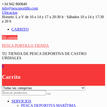
Saltar
+34 942 860840
contenido
info@pescaportillo.com
Ubicacion
Horario: L a V de 10 a 14 y 17 a 20:30 h · Sábados 10 a 14 y 17:30
a 20 h
CARRITO
Mi cuenta
PESCA PORTILLO TIENDA
TU TIENDA DE PESCA DEPORTIVA DE CASTRO
URDIALES
0
Carrito
SERVICIOS
PESCA DEPORTIVA MARÍTIMA