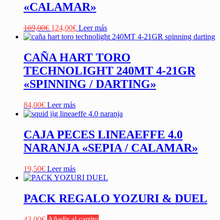
«CALAMAR»
El
El
169,00
€
124,00
€
Leer más
precio
precio
original
actual
era:
es:
CAÑA HART TORO
169,00€.
124,00€.
TECHNOLIGHT 240MT 4-21GR
«SPINNING / DARTING»
84,00
€
Leer más
CAJA PECES LINEAEFFE 4.0
NARANJA «SEPIA / CALAMAR»
19,50
€
Leer más
PACK REGALO YOZURI & DUEL
43,00
€
Añadir al carrito