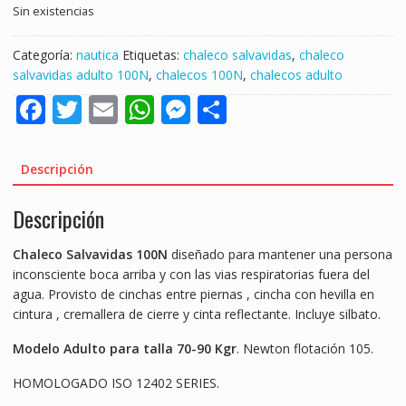
Sin existencias
Categoría:
nautica
Etiquetas:
chaleco salvavidas
,
chaleco
salvavidas adulto 100N
,
chalecos 100N
,
chalecos adulto
F
T
E
W
M
S
ac
w
m
h
e
h
e
itt
ai
at
ss
ar
Descripción
b
er
l
s
e
e
Descripción
o
A
n
o
p
g
Chaleco Salvavidas 100N
diseñado para mantener una persona
k
p
er
inconsciente boca arriba y con las vias respiratorias fuera del
agua. Provisto de cinchas entre piernas , cincha con hevilla en
cintura , cremallera de cierre y cinta reflectante. Incluye silbato.
Modelo Adulto para talla 70-90 Kgr
. Newton flotación 105.
HOMOLOGADO ISO 12402 SERIES.