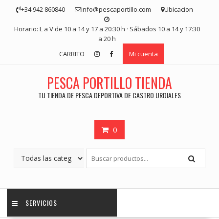
Saltar
+34 942 860840
info@pescaportillo.com
Ubicacion
contenido
Horario: L a V de 10 a 14 y 17 a 20:30 h · Sábados 10 a 14 y 17:30
a 20 h
CARRITO
Mi cuenta
PESCA PORTILLO TIENDA
TU TIENDA DE PESCA DEPORTIVA DE CASTRO URDIALES
0
SERVICIOS