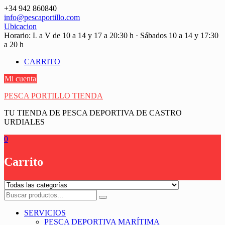
Saltar
+34 942 860840
contenido
info@pescaportillo.com
Ubicacion
Horario: L a V de 10 a 14 y 17 a 20:30 h · Sábados 10 a 14 y 17:30
a 20 h
CARRITO
Mi cuenta
PESCA PORTILLO TIENDA
TU TIENDA DE PESCA DEPORTIVA DE CASTRO
URDIALES
0
Carrito
SERVICIOS
PESCA DEPORTIVA MARÍTIMA