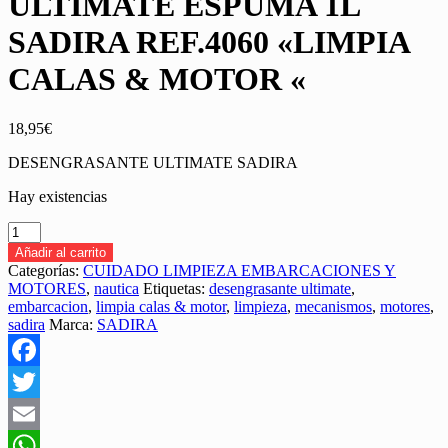
ULTIMATE ESPUMA 1L
SADIRA REF.4060 «LIMPIA
CALAS & MOTOR «
18,95
€
DESENGRASANTE ULTIMATE SADIRA
Hay existencias
DESENGRASANTE
ULTIMATE
Añadir al carrito
ESPUMA
Categorías:
CUIDADO LIMPIEZA EMBARCACIONES Y
1L
MOTORES
,
nautica
Etiquetas:
desengrasante ultimate
,
SADIRA
embarcacion
,
limpia calas & motor
,
limpieza
,
mecanismos
,
motores
,
REF.4060
sadira
Marca:
SADIRA
"LIMPIA
CALAS
&
Facebook
MOTOR
"
Twitter
cantidad
Email