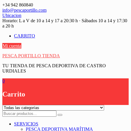
Saltar
+34 942 860840
contenido
info@pescaportillo.com
Ubicacion
Horario: L a V de 10 a 14 y 17 a 20:30 h · Sábados 10 a 14 y 17:30
a 20 h
CARRITO
Mi cuenta
PESCA PORTILLO TIENDA
TU TIENDA DE PESCA DEPORTIVA DE CASTRO
URDIALES
0
Carrito
SERVICIOS
PESCA DEPORTIVA MARÍTIMA