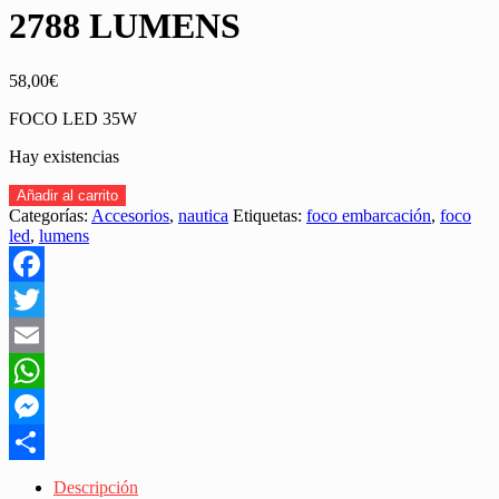
2788 LUMENS
58,00
€
FOCO LED 35W
Hay existencias
FOCO
Añadir al carrito
LED
Categorías:
Accesorios
,
nautica
Etiquetas:
foco embarcación
,
foco
NAUTICO
led
,
lumens
35W
2788
LUMENS
Facebook
cantidad
Twitter
Email
WhatsApp
Messenger
Share
Descripción