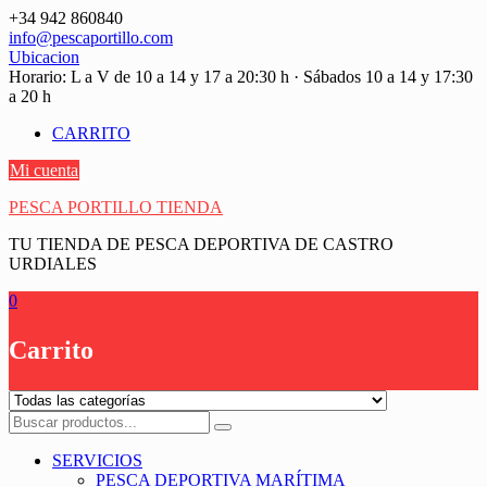
Saltar
+34 942 860840
contenido
info@pescaportillo.com
Ubicacion
Horario: L a V de 10 a 14 y 17 a 20:30 h · Sábados 10 a 14 y 17:30
a 20 h
CARRITO
Mi cuenta
PESCA PORTILLO TIENDA
TU TIENDA DE PESCA DEPORTIVA DE CASTRO
URDIALES
0
Carrito
SERVICIOS
PESCA DEPORTIVA MARÍTIMA