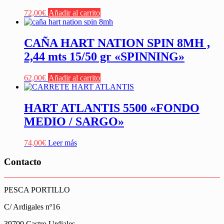
72,00
€
Añadir al carrito
CAÑA HART NATION SPIN 8MH ,
2,44 mts 15/50 gr «SPINNING»
62,00
€
Añadir al carrito
HART ATLANTIS 5500 «FONDO
MEDIO / SARGO»
74,00
€
Leer más
Contacto
PESCA PORTILLO
C/ Ardigales nº16
39700 Castro Urdiales