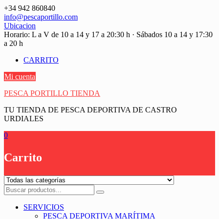
Saltar
+34 942 860840
contenido
info@pescaportillo.com
Ubicacion
Horario: L a V de 10 a 14 y 17 a 20:30 h · Sábados 10 a 14 y 17:30
a 20 h
CARRITO
Mi cuenta
PESCA PORTILLO TIENDA
TU TIENDA DE PESCA DEPORTIVA DE CASTRO
URDIALES
0
Carrito
SERVICIOS
PESCA DEPORTIVA MARÍTIMA