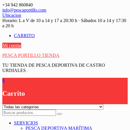
Saltar
+34 942 860840
contenido
info@pescaportillo.com
Ubicacion
Horario: L a V de 10 a 14 y 17 a 20:30 h · Sábados 10 a 14 y 17:30
a 20 h
CARRITO
Mi cuenta
PESCA PORTILLO TIENDA
TU TIENDA DE PESCA DEPORTIVA DE CASTRO
URDIALES
0
Carrito
SERVICIOS
PESCA DEPORTIVA MARÍTIMA