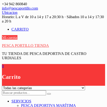
Saltar
+34 942 860840
contenido
info@pescaportillo.com
Ubicacion
Horario: L a V de 10 a 14 y 17 a 20:30 h · Sábados 10 a 14 y 17:30
a 20 h
CARRITO
Mi cuenta
PESCA PORTILLO TIENDA
TU TIENDA DE PESCA DEPORTIVA DE CASTRO
URDIALES
0
Carrito
SERVICIOS
PESCA DEPORTIVA MARÍTIMA