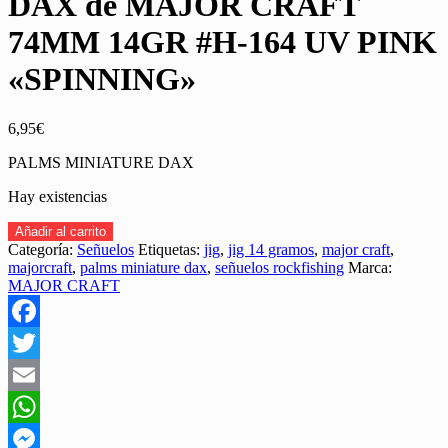
DAX de MAJOR CRAFT
74MM 14GR #H-164 UV PINK
«SPINNING»
6,95
€
PALMS MINIATURE DAX
Hay existencias
JIG
Añadir al carrito
PALMS
Categoría:
Señuelos
Etiquetas:
jig
,
jig 14 gramos
,
major craft
,
MINIATURE
majorcraft
,
palms miniature dax
,
señuelos rockfishing
Marca:
DAX
MAJOR CRAFT
de
MAJOR
CRAFT
Facebook
74MM
14GR
Twitter
#H-
Email
164
UV
WhatsApp
PINK