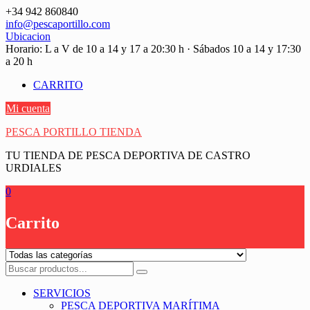
Saltar
+34 942 860840
contenido
info@pescaportillo.com
Ubicacion
Horario: L a V de 10 a 14 y 17 a 20:30 h · Sábados 10 a 14 y 17:30
a 20 h
CARRITO
Mi cuenta
PESCA PORTILLO TIENDA
TU TIENDA DE PESCA DEPORTIVA DE CASTRO
URDIALES
0
Carrito
SERVICIOS
PESCA DEPORTIVA MARÍTIMA