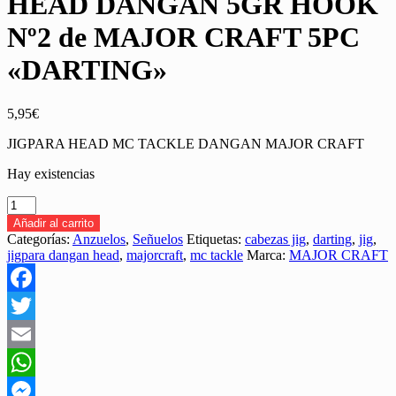
HEAD DANGAN 5GR HOOK
Nº2 de MAJOR CRAFT 5PC
«DARTING»
5,95
€
JIGPARA HEAD MC TACKLE DANGAN MAJOR CRAFT
Hay existencias
JIGPARA
MC
Añadir al carrito
TACKLE
Categorías:
Anzuelos
,
Señuelos
Etiquetas:
cabezas jig
,
darting
,
jig
,
HEAD
jigpara dangan head
,
majorcraft
,
mc tackle
Marca:
MAJOR CRAFT
DANGAN
5GR
HOOK
Facebook
Nº2
de
Twitter
MAJOR
CRAFT
Email
5PC
WhatsApp
"DARTING"