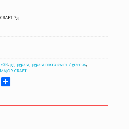
CRAFT 7gr
7GR
,
jig
,
jigpara
,
jigpara micro swim 7 gramos
,
MAJOR CRAFT
M
S
e
h
ss
ar
e
e
n
g