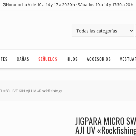
Horario: L a V de 10 a 14 y 17 a 20:30 h · Sábados 10 a 14 y 17:30 a 20 h
ETES
CAÑAS
SEÑUELOS
HILOS
ACCESORIOS
VESTUA
#83 LIVE KIN AJI UV «Rockfishing»
JIGPARA MICRO SW
AJI UV «Rockfishin