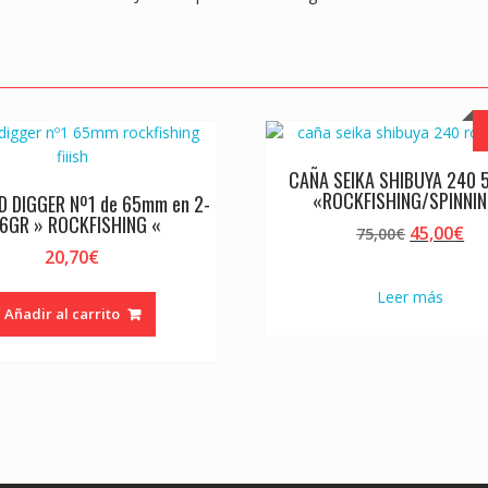
k
p
CAÑA SEIKA SHIBUYA 240 
«ROCKFISHING/SPINNI
D DIGGER Nº1 de 65mm en 2-
-6GR » ROCKFISHING «
El
El
45,00
€
75,00
€
precio
pr
20,70
€
original
ac
Leer más
era:
es:
Añadir al carrito
75,00€.
45