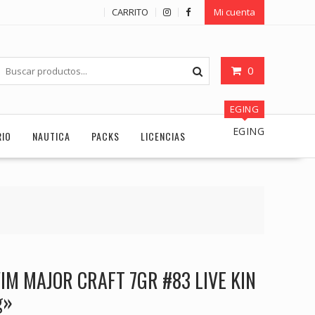
CARRITO
Mi cuenta
0
EGING
EGING
RIO
NAUTICA
PACKS
LICENCIAS
IM MAJOR CRAFT 7GR #83 LIVE KIN
g»