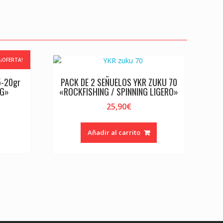
er
¡OFERTA!
5-20gr
PACK DE 2 SEÑUELOS YKR ZUKU 70
NG»
«ROCKFISHING / SPINNING LIGERO»
25,90
€
ecio
tual
Añadir al carrito
,00€.