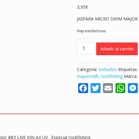
3,95
€
JIGPARA MICRO SWIM MAJOR 
Hay existencias
JIGPARA
Añadir al carrito
MICRO
SWIM
MAJOR
Categoría:
Señuelos
Etiquetas:
CRAFT
majorcraft
,
rockfishing
Marca:
7GR
F
T
E
W
#83
LIVE
ac
w
m
h
KIN
e
itt
ai
at
AJI
UV
b
er
l
s
"Rockfishing"
o
A
cantidad
o
p
or #83 LIVE KIN AJI UV . Especial rockfishing.