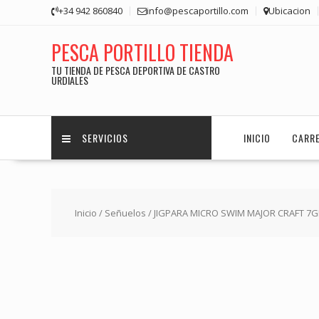
Saltar
+34 942 860840
info@pescaportillo.com
Ubicacion
contenido
PESCA PORTILLO TIENDA
TU TIENDA DE PESCA DEPORTIVA DE CASTRO
URDIALES
SERVICIOS
INICIO
CARR
Inicio
/
Señuelos
/ JIGPARA MICRO SWIM MAJOR CRAFT 7GR 