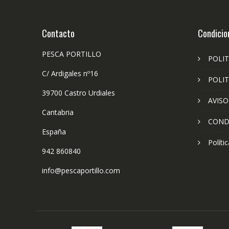
Contacto
Condicio
PESCA PORTILLO
POLIT
C/ Ardigales nº16
POLIT
39700 Castro Urdiales
AVISO
Cantabria
COND
España
Políti
942 860840
info@pescaportillo.com