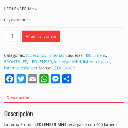
LEDLENSER MH4
Hay existencias
LINTERNA
Añadir al carrito
FRONTAL
LEDLENSER
MH4
Categorías:
Accesorios
,
linternas
Etiquetas:
400 lumens
,
RECARGABLE
FRONTALES
,
LEDLENSER
,
ledlenser MH4
,
linterna frontal
,
"400
linternas ledlenser
Marca:
LEDLENSER
LUMENS"
F
T
E
W
M
S
cantidad
ac
w
m
h
e
h
e
itt
ai
at
ss
ar
Descripción
b
er
l
s
e
e
Descripción
o
A
n
o
p
g
Linterna Frontal
LEDLENSER MH4
recargable con 400 lumens.