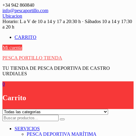
Saltar
+34 942 860840
contenido
info@pescaportillo.com
Ubicacion
Horario: L a V de 10 a 14 y 17 a 20:30 h · Sábados 10 a 14 y 17:30
a 20 h
CARRITO
Mi cuenta
PESCA PORTILLO TIENDA
TU TIENDA DE PESCA DEPORTIVA DE CASTRO
URDIALES
0
Carrito
SERVICIOS
PESCA DEPORTIVA MARÍTIMA