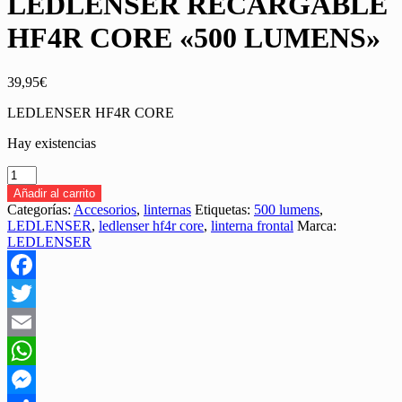
LEDLENSER RECARGABLE
HF4R CORE «500 LUMENS»
39,95
€
LEDLENSER HF4R CORE
Hay existencias
LINTERNA
FRONTAL
Añadir al carrito
LEDLENSER
Categorías:
Accesorios
,
linternas
Etiquetas:
500 lumens
,
RECARGABLE
LEDLENSER
,
ledlenser hf4r core
,
linterna frontal
Marca:
HF4R
LEDLENSER
CORE
"500
LUMENS"
Facebook
cantidad
Twitter
Email
WhatsApp