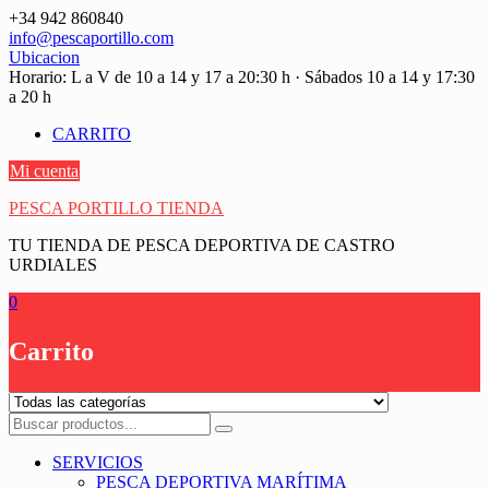
Saltar
+34 942 860840
contenido
info@pescaportillo.com
Ubicacion
Horario: L a V de 10 a 14 y 17 a 20:30 h · Sábados 10 a 14 y 17:30
a 20 h
CARRITO
Mi cuenta
PESCA PORTILLO TIENDA
TU TIENDA DE PESCA DEPORTIVA DE CASTRO
URDIALES
0
Carrito
SERVICIOS
PESCA DEPORTIVA MARÍTIMA