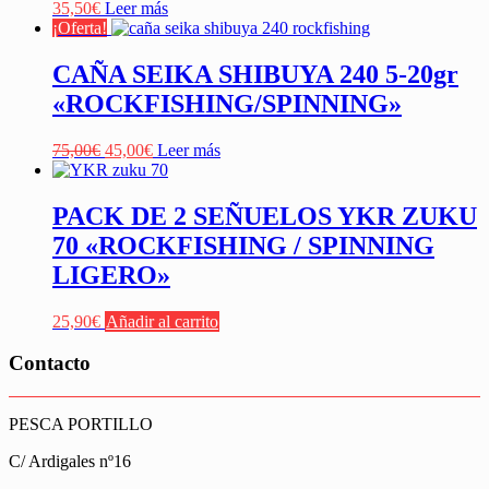
35,50
€
Leer más
¡Oferta!
CAÑA SEIKA SHIBUYA 240 5-20gr
«ROCKFISHING/SPINNING»
El
El
75,00
€
45,00
€
Leer más
precio
precio
original
actual
era:
es:
PACK DE 2 SEÑUELOS YKR ZUKU
75,00€.
45,00€.
70 «ROCKFISHING / SPINNING
LIGERO»
25,90
€
Añadir al carrito
Contacto
PESCA PORTILLO
C/ Ardigales nº16