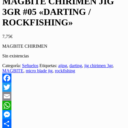
MAGBITE CHIRIMEN JIG
3GR #05 «DARTING /
ROCKFISHING»
7,75
€
MAGBITE CHIRIMEN
Sin existencias
Categoría:
Señuelos
Etiquetas:
ajing
,
darting
,
jig chirimen 3gr
,
MAGBITE
,
micro blade jig
,
rockfishing
Facebook
Twitter
Email
WhatsApp
Messenger