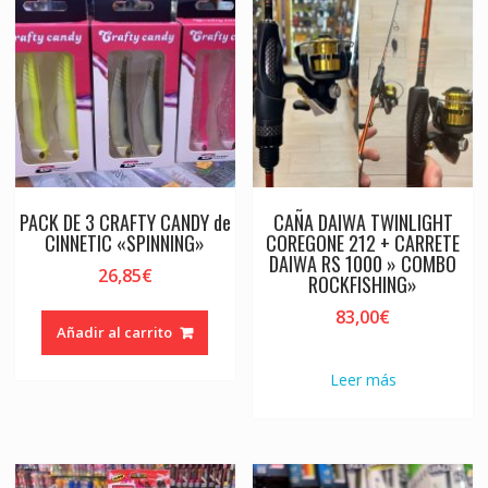
PACK DE 3 CRAFTY CANDY de
CAÑA DAIWA TWINLIGHT
CINNETIC «SPINNING»
COREGONE 212 + CARRETE
DAIWA RS 1000 » COMBO
26,85
€
ROCKFISHING»
83,00
€
Añadir al carrito
Leer más