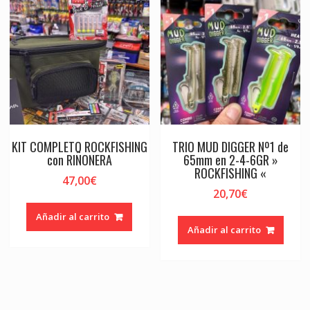
KIT COMPLETO ROCKFISHING
TRIO MUD DIGGER Nº1 de
con RIÑONERA
65mm en 2-4-6GR »
ROCKFISHING «
47,00
€
20,70
€
Añadir al carrito
Añadir al carrito