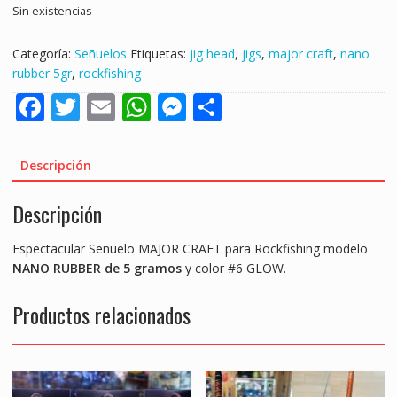
Sin existencias
Categoría:
Señuelos
Etiquetas:
jig head
,
jigs
,
major craft
,
nano
rubber 5gr
,
rockfishing
F
T
E
W
M
S
ac
w
m
h
e
h
e
itt
ai
at
ss
ar
Descripción
b
er
l
s
e
e
Descripción
o
A
n
o
p
g
Espectacular Señuelo MAJOR CRAFT para Rockfishing modelo
k
p
er
NANO RUBBER de 5 gramos
y color #6 GLOW.
Productos relacionados