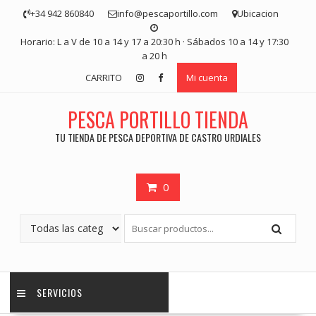
Saltar
+34 942 860840
info@pescaportillo.com
Ubicacion
contenido
Horario: L a V de 10 a 14 y 17 a 20:30 h · Sábados 10 a 14 y 17:30
a 20 h
CARRITO
Mi cuenta
PESCA PORTILLO TIENDA
TU TIENDA DE PESCA DEPORTIVA DE CASTRO URDIALES
0
SERVICIOS