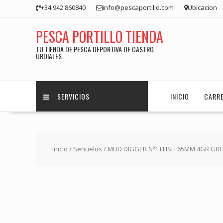
Saltar
+34 942 860840
info@pescaportillo.com
Ubicacion
contenido
PESCA PORTILLO TIENDA
TU TIENDA DE PESCA DEPORTIVA DE CASTRO
URDIALES
SERVICIOS
INICIO
CARR
Inicio
/
Señuelos
/ MUD DIGGER Nº1 FIIISH 65MM 4GR G