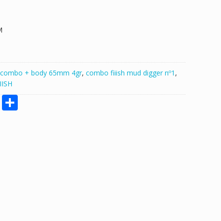
M
combo + body 65mm 4gr
,
combo fiiish mud digger nº1
,
IISH
M
S
e
h
ss
ar
e
e
n
g
er