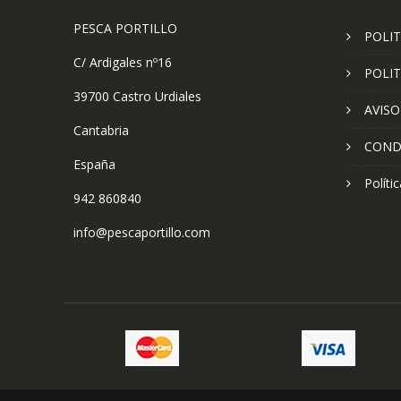
PESCA PORTILLO
POLIT
C/ Ardigales nº16
POLIT
39700 Castro Urdiales
AVISO
Cantabria
COND
España
Políti
942 860840
info@pescaportillo.com