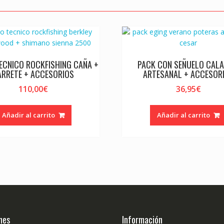
ECNICO ROCKFISHING CAÑA +
PACK CON SEÑUELO CAL
ARRETE + ACCESORIOS
ARTESANAL + ACCESOR
110,00
€
36,95
€
Añadir al carrito
Añadir al carrito
nes
Información