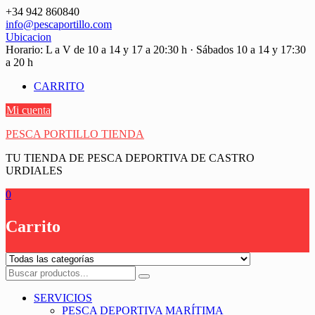
Saltar
+34 942 860840
contenido
info@pescaportillo.com
Ubicacion
Horario: L a V de 10 a 14 y 17 a 20:30 h · Sábados 10 a 14 y 17:30
a 20 h
CARRITO
Mi cuenta
PESCA PORTILLO TIENDA
TU TIENDA DE PESCA DEPORTIVA DE CASTRO
URDIALES
0
Carrito
SERVICIOS
PESCA DEPORTIVA MARÍTIMA