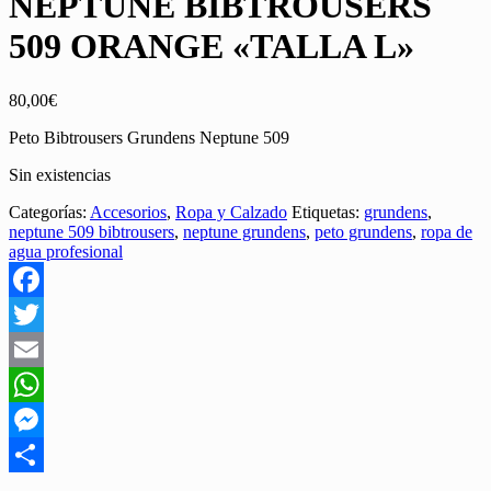
NEPTUNE BIBTROUSERS
509 ORANGE «TALLA L»
80,00
€
Peto Bibtrousers Grundens Neptune 509
Sin existencias
Categorías:
Accesorios
,
Ropa y Calzado
Etiquetas:
grundens
,
neptune 509 bibtrousers
,
neptune grundens
,
peto grundens
,
ropa de
agua profesional
Facebook
Twitter
Email
WhatsApp
Messenger
Share