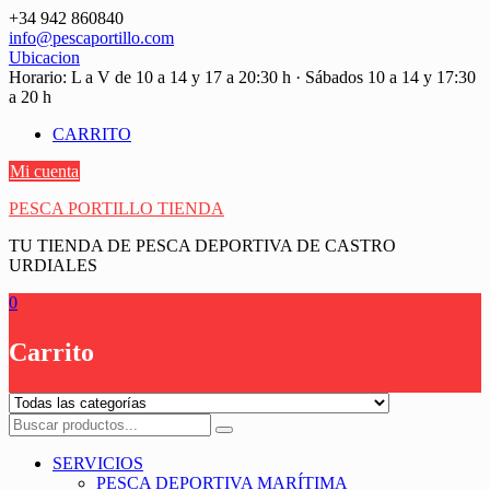
Saltar
+34 942 860840
contenido
info@pescaportillo.com
Ubicacion
Horario: L a V de 10 a 14 y 17 a 20:30 h · Sábados 10 a 14 y 17:30
a 20 h
CARRITO
Mi cuenta
PESCA PORTILLO TIENDA
TU TIENDA DE PESCA DEPORTIVA DE CASTRO
URDIALES
0
Carrito
SERVICIOS
PESCA DEPORTIVA MARÍTIMA